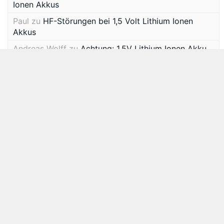
Ionen Akkus
Paul
zu
HF-Störungen bei 1,5 Volt Lithium Ionen
Akkus
Andreas Wolff
zu
Achtung: 1,5V Lithium Ionen Akku
explodiert!
Archiv
Januar 2026
November 2025
September 2025
September 2024
Februar 2024
September 2023
März 2023
November 2022