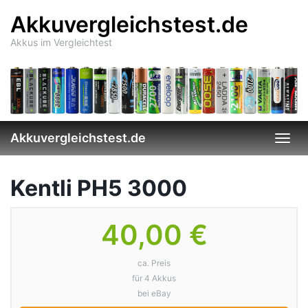
Skip
Akkuvergleichstest.de
to
main
Akkus im Vergleichtest
content
Akkuvergleichstest.de
Togg
navi
Kentli PH5 3000
40,00 €
ca. Preis
für 4 Akkus
bei eBay