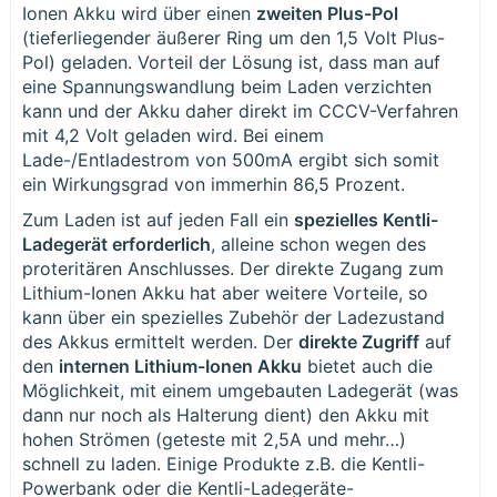
Ionen Akku wird über einen
zweiten Plus-Pol
(tieferliegender äußerer Ring um den 1,5 Volt Plus-
Pol) geladen. Vorteil der Lösung ist, dass man auf
eine Spannungswandlung beim Laden verzichten
kann und der Akku daher direkt im CCCV-Verfahren
mit 4,2 Volt geladen wird. Bei einem
Lade-/Entladestrom von 500mA ergibt sich somit
ein Wirkungsgrad von immerhin 86,5 Prozent.
Zum Laden ist auf jeden Fall ein
spezielles Kentli-
Ladegerät erforderlich
, alleine schon wegen des
proteritären Anschlusses. Der direkte Zugang zum
Lithium-Ionen Akku hat aber weitere Vorteile, so
kann über ein spezielles Zubehör der Ladezustand
des Akkus ermittelt werden. Der
direkte Zugriff
auf
den
internen Lithium-Ionen Akku
bietet auch die
Möglichkeit, mit einem umgebauten Ladegerät (was
dann nur noch als Halterung dient) den Akku mit
hohen Strömen (geteste mit 2,5A und mehr…)
schnell zu laden. Einige Produkte z.B. die Kentli-
Powerbank oder die Kentli-Ladegeräte-