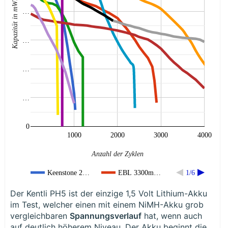
Kapazität in mWh
…
…
…
…
0
1000
2000
3000
4000
Anzahl der Zyklen
Keenstone 2…
EBL 3300m…
1/6
Der Kentli PH5 ist der einzige 1,5 Volt Lithium-Akku
im Test, welcher einen mit einem NiMH-Akku grob
vergleichbaren
Spannungsverlauf
hat, wenn auch
auf deutlich höherem Niveau. Der Akku beginnt die