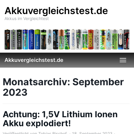
Skip
Akkuvergleichstest.de
to
main
Akkus im Vergleichtest
content
Akkuvergleichstest.de
Togg
navi
Monatsarchiv: September
2023
Achtung: 1,5V Lithium Ionen
Akku explodiert!
Veröffentlicht von
Tobias Bischof
18. September 2023