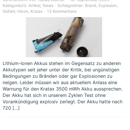
Kategorie(n):
Artikel
,
News
Schlagwörter:
Brand
,
Explosion
,
Gefahr
,
Hixon
,
Kratax
13 Kommentare
Lithium-Ionen Akkus stehen im Gegensatz zu anderen
Akkutypen seit jeher unter der Kritik, bei ungünstigen
Bedingungen zu Bränden oder gar Explosionen zu
neigen. Leider müssen wir aus aktuellem Anlass eine
Warnung für den Kratax 3500 mWh Akku aussprechen.
Der Akku hat sich in unserem Zyklen Test ohne
Vorankündigung explosiv zerlegt. Der Akku hatte nach
720 […]