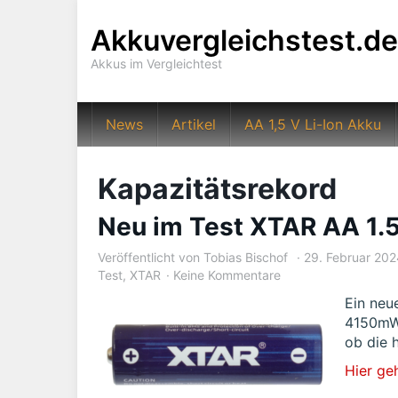
Skip
to
Akkuvergleichstest.de
main
Akkus im Vergleichtest
content
News
Artikel
AA 1,5 V Li-Ion Akku
Kapazitätsrekord
Neu im Test XTAR AA 1
Veröffentlicht von
Tobias Bischof
29. Februar 20
Test
,
XTAR
Keine Kommentare
Ein neu
4150mWh
ob die 
Hier ge