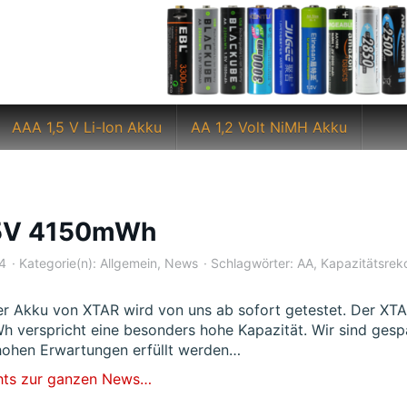
AAA 1,5 V Li-Ion Akku
AA 1,2 Volt NiMH Akku
.5V 4150mWh
24
Kategorie(n):
Allgemein
,
News
Schlagwörter:
AA
,
Kapazitätsrek
er Akku von XTAR wird von uns ab sofort getestet. Der XT
 verspricht eine besonders hohe Kapazität. Wir sind gesp
hohen Erwartungen erfüllt werden…
hts zur ganzen News…