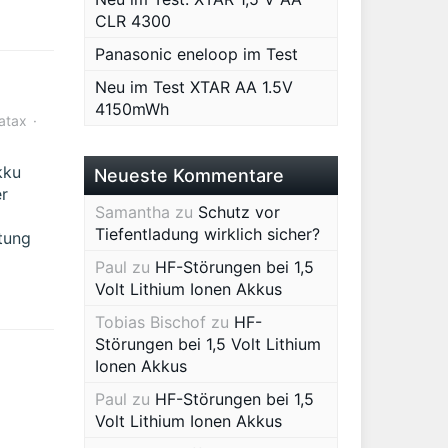
CLR 4300
Panasonic eneloop im Test
Neu im Test XTAR AA 1.5V
4150mWh
atax
kku
Neueste Kommentare
er
Samantha
zu
Schutz vor
Tiefentladung wirklich sicher?
tung
Paul
zu
HF-Störungen bei 1,5
Volt Lithium Ionen Akkus
Tobias Bischof
zu
HF-
Störungen bei 1,5 Volt Lithium
Ionen Akkus
Paul
zu
HF-Störungen bei 1,5
Volt Lithium Ionen Akkus