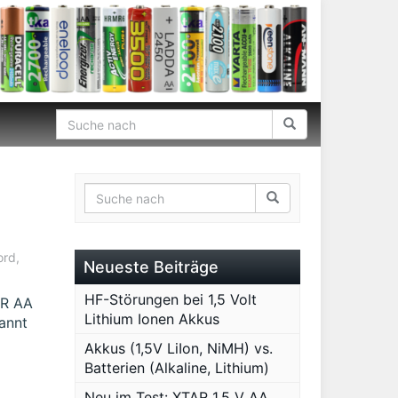
ord
,
Neueste Beiträge
HF-Störungen bei 1,5 Volt
AR AA
Lithium Ionen Akkus
annt
Akkus (1,5V LiIon, NiMH) vs.
Batterien (Alkaline, Lithium)
Neu im Test: XTAR 1,5 V AA