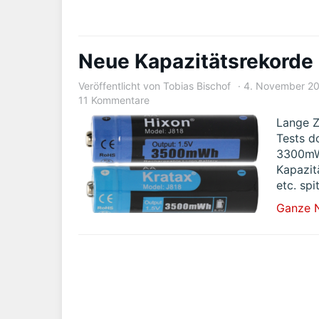
Neue Kapazitätsrekorde 
Veröffentlicht von
Tobias Bischof
4. November 2
11 Kommentare
Lange Z
Tests d
3300mWh
Kapazit
etc. sp
Ganze 